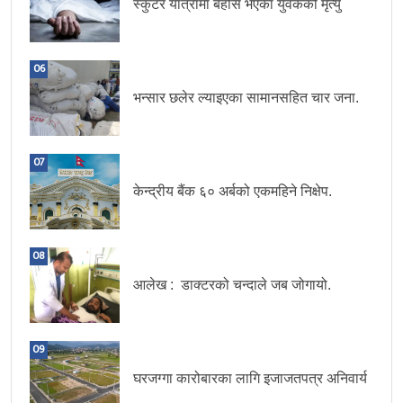
स्कुटर यात्रामा बेहोस भएका युवकको मृत्यु
06
भन्सार छलेर ल्याइएका सामानसहित चार जना.
07
केन्द्रीय बैंक ६० अर्बको एकमहिने निक्षेप.
08
आलेख : डाक्टरको चन्दाले जब जोगायो.
09
घरजग्गा कारोबारका लागि इजाजतपत्र अनिवार्य