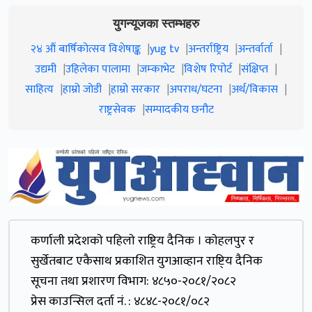
युगन्यूजका स्तम्भहरु
२४ औं बार्षिकोत्सव विशेषाङ्क
yug tv
अन्तर्राष्ट्रिय
अन्तर्वार्ता
उद्यमी
उहिलेका पालामा
जम्काभेट
विशेष रिपोर्ट
संक्षिप्त
साहित्य
हाम्रो जाेडी
हाम्रो सरकार
अपराध/घटना
अर्थ/विकास
राष्ट्रसेवक
सम्पादकीय छनौट
कर्णाली प्रदेशकाे पहिलाे राष्ट्रिय दैनिक । काेहलपुर र
सुर्खेतबाट एकैसाथ प्रकाशित युगआव्हान राष्टि्य दैनिक
सूचना तथा प्रशारण विभाग: ४८५०-२०८१/२०८२
प्रेस काउन्सिल दर्ता नं. : ४८४८-२०८१/०८२