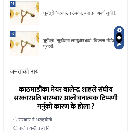
14
घुयँत्राे:”भत्काउन ठेक्का, बनाउन अर्को जुनी !.
15
घुयँत्राे:”सुर्खेतमा लागूऔषधको ‘विकास मोडेल’ :
प्रहरी.
जनताको राय
काठमाडौंका मेयर बालेन्द्र शाहले संघीय
सरकारप्रति बारम्बार आलोचनात्मक टिप्पणी
गर्नुको कारण के होला ?
सरकार नै असहयोगी
बालेन यस्तै त हो नि