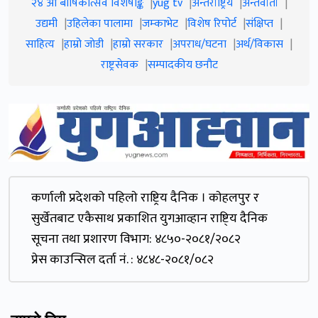
२४ औं बार्षिकोत्सव विशेषाङ्क
yug tv
अन्तर्राष्ट्रिय
अन्तर्वार्ता
उद्यमी
उहिलेका पालामा
जम्काभेट
विशेष रिपोर्ट
संक्षिप्त
साहित्य
हाम्रो जाेडी
हाम्रो सरकार
अपराध/घटना
अर्थ/विकास
राष्ट्रसेवक
सम्पादकीय छनौट
कर्णाली प्रदेशकाे पहिलाे राष्ट्रिय दैनिक । काेहलपुर र
सुर्खेतबाट एकैसाथ प्रकाशित युगआव्हान राष्टि्य दैनिक
सूचना तथा प्रशारण विभाग: ४८५०-२०८१/२०८२
प्रेस काउन्सिल दर्ता नं. : ४८४८-२०८१/०८२