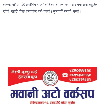
आकार पहिल्याउँदै समीपिन थाल्यौँ अनि आ–आफ्ना क्यामरा र मनहरुमा अटुञ्जेल
खाँदी–खाँदी ती दृश्यहरु कैद गर्न थाल्यौँ । सुस्तायौँ, रमायौँ, गम्यौँ ।