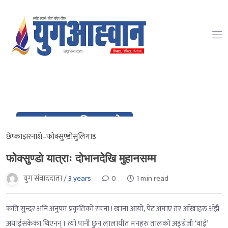
08 / २०८० आश्विन २१ गते
Oct / २०८० आश्विन २१ गते
छेप्का
झरना
शे–फोक्सुण्डो
सुलिगाड
फोक्सुण्डो यात्राः दोभानदेखि मुहानसम्म
युग संवाददाता /
3 years
0
1 min read
कति सुन्दर अनि अनुपम प्रकृतिको रचना ! खाना आयो, पेट अघाए तर आँखाहरु अँझै
अघाईसकेका थिएनन् । त्यो पानी छुन लालायीत मनहरु तालको अङ्ग्रेजी ‘वाई’