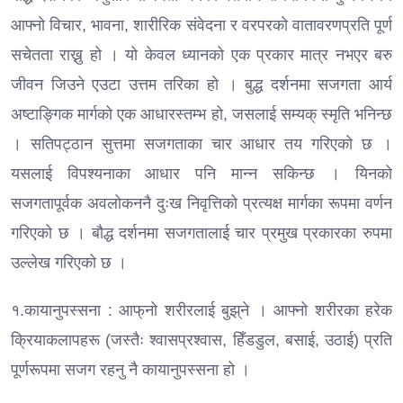
आफ्नो विचार, भावना, शारीरिक संवेदना र वरपरको वातावरणप्रति पूर्ण
सचेतता राख्नु हो । यो केवल ध्यानको एक प्रकार मात्र नभएर बरु
जीवन जिउने एउटा उत्तम तरिका हो । बुद्ध दर्शनमा सजगता आर्य
अष्टाङ्गिक मार्गको एक आधारस्तम्भ हो, जसलाई सम्यक् स्मृति भनिन्छ
। सतिपट्ठान सुत्तमा सजगताका चार आधार तय गरिएको छ ।
यसलाई विपश्यनाका आधार पनि मान्न सकिन्छ । यिनको
सजगतापूर्वक अवलोकननै दुःख निवृत्तिको प्रत्यक्ष मार्गका रूपमा वर्णन
गरिएको छ । बौद्ध दर्शनमा सजगतालाई चार प्रमुख प्रकारका रुपमा
उल्लेख गरिएको छ ।
१.कायानुपस्सना : आफ्‌नो शरीरलाई बुझ्‌ने । आफ्नो शरीरका हरेक
क्रियाकलापहरू (जस्तैः श्वासप्रश्वास, हिँडडुल, बसाई, उठाई) प्रति
पूर्णरूपमा सजग रहनु नै कायानुपस्सना हो ।