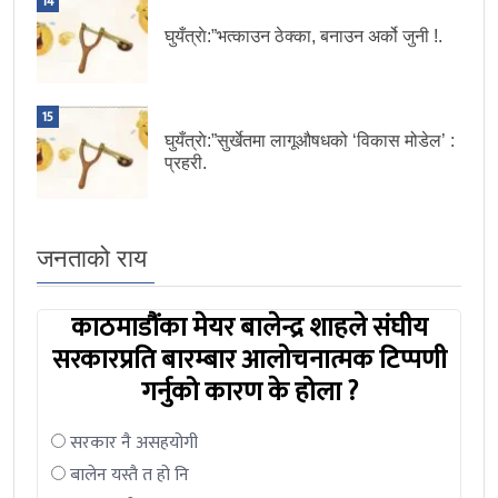
14
घुयँत्राे:”भत्काउन ठेक्का, बनाउन अर्को जुनी !.
15
घुयँत्राे:”सुर्खेतमा लागूऔषधको ‘विकास मोडेल’ :
प्रहरी.
जनताको राय
काठमाडौंका मेयर बालेन्द्र शाहले संघीय
सरकारप्रति बारम्बार आलोचनात्मक टिप्पणी
गर्नुको कारण के होला ?
सरकार नै असहयोगी
बालेन यस्तै त हो नि