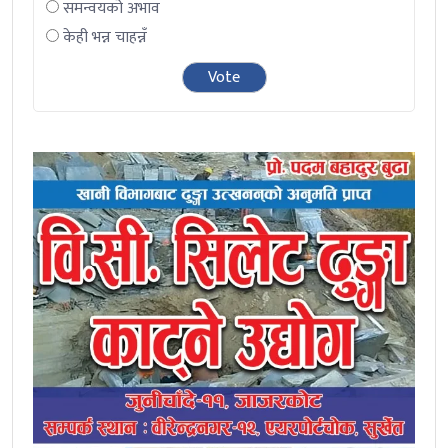
समन्वयको अभाव
केही भन्न चाहन्नँ