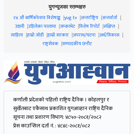
युगन्यूजका स्तम्भहरु
२४ औं बार्षिकोत्सव विशेषाङ्क
yug tv
अन्तर्राष्ट्रिय
अन्तर्वार्ता
उद्यमी
उहिलेका पालामा
जम्काभेट
विशेष रिपोर्ट
संक्षिप्त
साहित्य
हाम्रो जाेडी
हाम्रो सरकार
अपराध/घटना
अर्थ/विकास
राष्ट्रसेवक
सम्पादकीय छनौट
कर्णाली प्रदेशकाे पहिलाे राष्ट्रिय दैनिक । काेहलपुर र
सुर्खेतबाट एकैसाथ प्रकाशित युगआव्हान राष्टि्य दैनिक
सूचना तथा प्रशारण विभाग: ४८५०-२०८१/२०८२
प्रेस काउन्सिल दर्ता नं. : ४८४८-२०८१/०८२