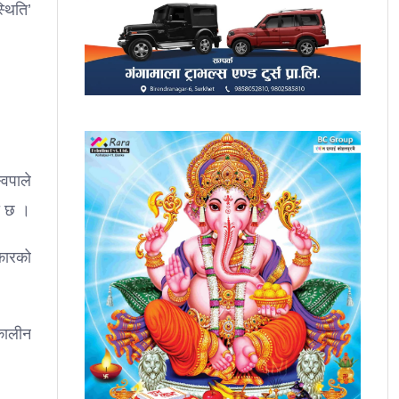
्थिति’
्वपाले
को छ ।
रकारको
कालीन