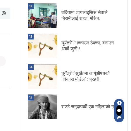
12
बर्दियामा डायलाइसिस सेवाले
बिरामीलाई राहत, मेसिन.
13
घुयँत्राे:”भत्काउन ठेक्का, बनाउन
अर्को जुनी !.
14
घुयँत्राे:”सुर्खेतमा लागूऔषधको
‘विकास मोडेल’ : प्रहरी.
15
राउटे समुदायकी एक महिलाको मृत्यु