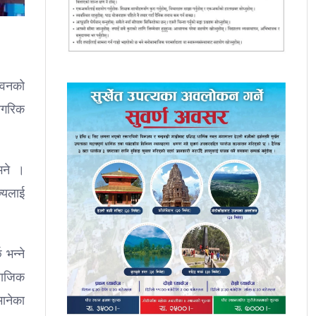
ितवनको
ागरिक
 भने ।
ज्यलाई
 भन्ने
ामाजिक
मानेका