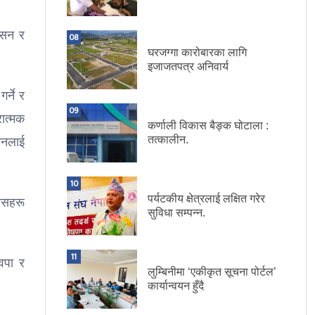
ासन र
08
घरजग्गा कारोबारका लागि
इजाजतपत्र अनिवार्य
र्ने र
09
ात्मक
कर्णाली विकास बैङ्क घोटाला :
तत्कालीन.
यानलाई
10
पर्यटकीय क्षेत्रलाई लक्षित गरेर
निसहरू
सुविधा सम्पन्न.
11
वपा र
लुम्बिनीमा ‘एकीकृत सूचना पोर्टल’
कार्यान्वयन हुँदै