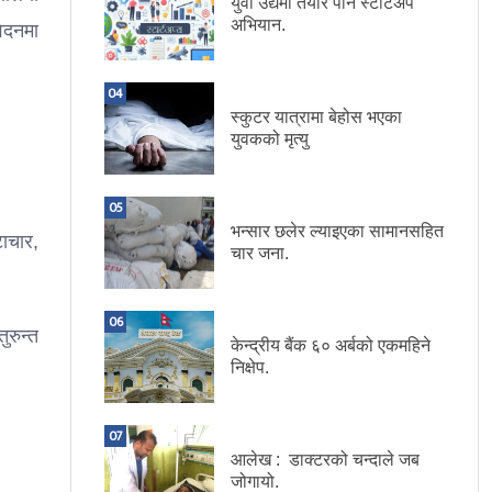
युवा उद्यमी तयार पार्न स्टार्टअप
अभियान.
ेदनमा
04
स्कुटर यात्रामा बेहोस भएका
युवकको मृत्यु
05
भन्सार छलेर ल्याइएका सामानसहित
ाचार,
चार जना.
06
रुन्त
केन्द्रीय बैंक ६० अर्बको एकमहिने
निक्षेप.
07
आलेख : डाक्टरको चन्दाले जब
जोगायो.