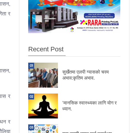
शासन,
गिता र
Recent Post
01
शासन,
सुर्खेतमा एलपी ग्यासको चरम
अभाव:कृतिम अभाव.
्वास र
02
‘मानसिक स्वास्थ्यका लागि योग र
ध्यान.
ोधन र
03
चौलिया