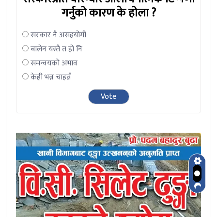
गर्नुको कारण के होला ?
सरकार नै असहयोगी
बालेन यस्तै त हो नि
समन्वयको अभाव
केही भन्न चाहन्नँ