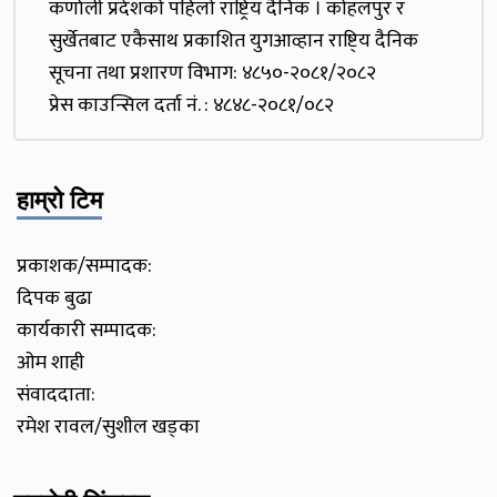
कर्णाली प्रदेशकाे पहिलाे राष्ट्रिय दैनिक । काेहलपुर र
सुर्खेतबाट एकैसाथ प्रकाशित युगआव्हान राष्टि्य दैनिक
सूचना तथा प्रशारण विभाग: ४८५०-२०८१/२०८२
प्रेस काउन्सिल दर्ता नं. : ४८४८-२०८१/०८२
हाम्रो टिम
प्रकाशक/सम्पादक:
दिपक बुढा
कार्यकारी सम्पादक:
ओम शाही
संवाददाता:
रमेश रावल/सुशील खड्का