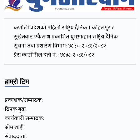
कर्णाली प्रदेशकाे पहिलाे राष्ट्रिय दैनिक । काेहलपुर र
सुर्खेतबाट एकैसाथ प्रकाशित युगआव्हान राष्टि्य दैनिक
सूचना तथा प्रशारण विभाग: ४८५०-२०८१/२०८२
प्रेस काउन्सिल दर्ता नं. : ४८४८-२०८१/०८२
हाम्रो टिम
प्रकाशक/सम्पादक:
दिपक बुढा
कार्यकारी सम्पादक:
ओम शाही
संवाददाता: