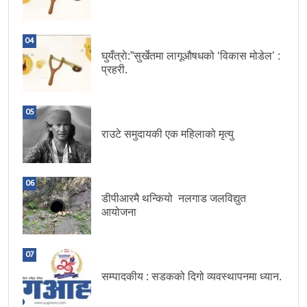
04
घुयँत्राे:”सुर्खेतमा लागूऔषधको ‘विकास मोडेल’ :
प्रहरी.
05
राउटे समुदायकी एक महिलाको मृत्यु
06
डीपीआरमै थन्कियो नलगाड जलविद्युत
आयोजना
07
सम्पादकीय : सडकको दिगो व्यवस्थापनमा ध्यान.