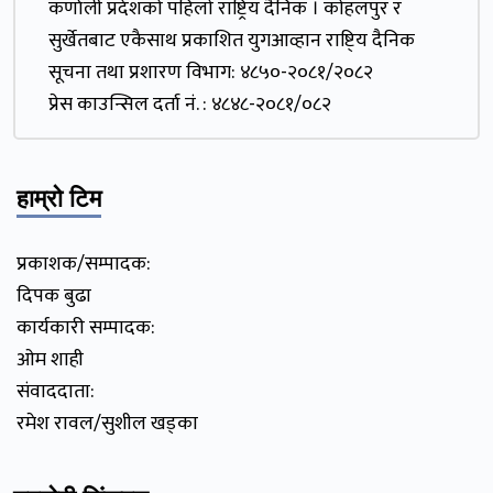
कर्णाली प्रदेशकाे पहिलाे राष्ट्रिय दैनिक । काेहलपुर र
सुर्खेतबाट एकैसाथ प्रकाशित युगआव्हान राष्टि्य दैनिक
सूचना तथा प्रशारण विभाग: ४८५०-२०८१/२०८२
प्रेस काउन्सिल दर्ता नं. : ४८४८-२०८१/०८२
हाम्रो टिम
प्रकाशक/सम्पादक:
दिपक बुढा
कार्यकारी सम्पादक:
ओम शाही
संवाददाता:
रमेश रावल/सुशील खड्का