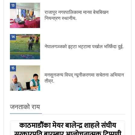
13
राजापुर नगरपालिकामा मानव बेचबिखन
नियन्त्रण स्थानीय.
14
नेपालगञ्जको इट्टा भट्टामा पर्खाल भत्किँदा दुई.
15
मनसुनजन्य विपद् न्यूनीकरणमा सचेतना अभियान
तीव्र.
जनताको राय
काठमाडौंका मेयर बालेन्द्र शाहले संघीय
सरकारप्रति बारम्बार आलोचनात्मक टिप्पणी