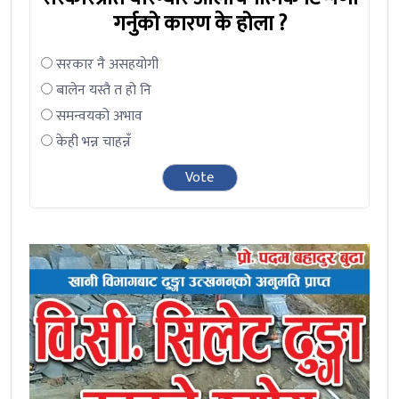
गर्नुको कारण के होला ?
सरकार नै असहयोगी
बालेन यस्तै त हो नि
समन्वयको अभाव
केही भन्न चाहन्नँ