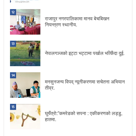
12
राजापुर नगरपालिकामा मानव बेचबिखन
नियन्त्रण स्थानीय.
13
नेपालगञ्जको इट्टा भट्टामा पर्खाल भत्किँदा दुई.
14
मनसुनजन्य विपद् न्यूनीकरणमा सचेतना अभियान
तीव्र.
15
घुयँत्राे:”कमरेडको सपना : एकीकरणको लड्डु,
हातमा.