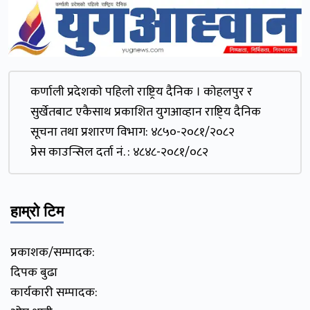
कर्णाली प्रदेशकाे पहिलाे राष्ट्रिय दैनिक । काेहलपुर र
सुर्खेतबाट एकैसाथ प्रकाशित युगआव्हान राष्टि्य दैनिक
सूचना तथा प्रशारण विभाग: ४८५०-२०८१/२०८२
प्रेस काउन्सिल दर्ता नं. : ४८४८-२०८१/०८२
हाम्रो टिम
प्रकाशक/सम्पादक:
दिपक बुढा
कार्यकारी सम्पादक: