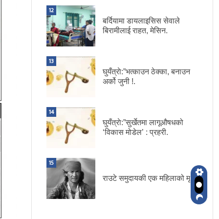
12
बर्दियामा डायलाइसिस सेवाले
बिरामीलाई राहत, मेसिन.
13
घुयँत्राे:”भत्काउन ठेक्का, बनाउन
अर्को जुनी !.
14
घुयँत्राे:”सुर्खेतमा लागूऔषधको
‘विकास मोडेल’ : प्रहरी.
15
राउटे समुदायकी एक महिलाको मृत्यु