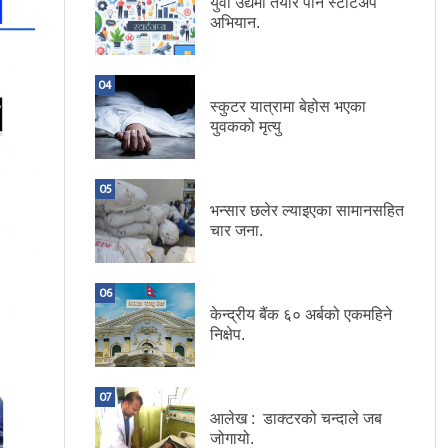
युवा उद्यमी तयार पार्न स्टार्टअप
अभियान.
04
स्कुटर यात्रामा बेहोस भएका
युवकको मृत्यु
05
भन्सार छलेर ल्याइएका सामानसहित
चार जना.
06
केन्द्रीय बैंक ६० अर्बको एकमहिने
निक्षेप.
07
आलेख : डाक्टरको चन्दाले जब
जोगायो.