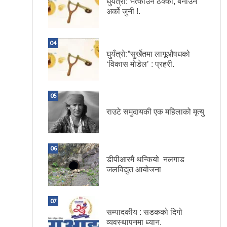
घुयँत्राे:”भत्काउन ठेक्का, बनाउन
अर्को जुनी !.
04
घुयँत्राे:”सुर्खेतमा लागूऔषधको
‘विकास मोडेल’ : प्रहरी.
05
राउटे समुदायकी एक महिलाको मृत्यु
06
डीपीआरमै थन्कियो नलगाड
जलविद्युत आयोजना
07
सम्पादकीय : सडकको दिगो
व्यवस्थापनमा ध्यान.