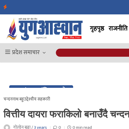
गृहपृष्ठ
राजनीति
प्रदेश समाचार
15 / २०८० मंसिर २९ गते
Dec / २०८० मंसिर २९ गते
चन्दननाथ बहुउद्देश्यीय सहकारी
वित्तीय दायरा फराकिलो बनाउँदै चन्दन
गाेल्डेन बुढा /
3 years
0
0 min read