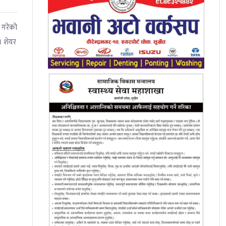
न गरेको
। शेयर