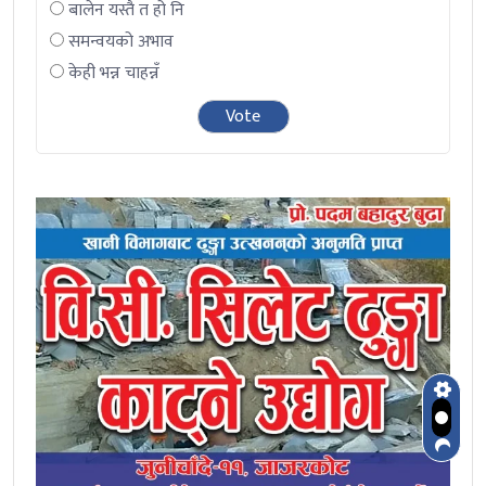
बालेन यस्तै त हो नि
समन्वयको अभाव
केही भन्न चाहन्नँ