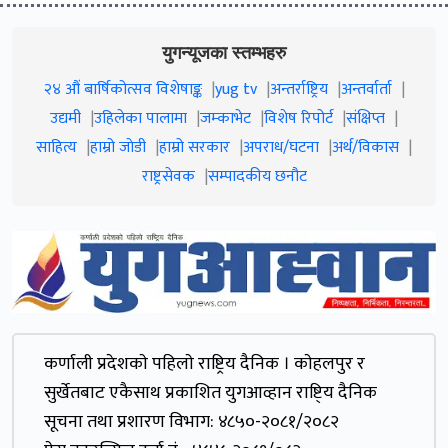
युगन्यूजका स्तम्भहरु
२४ औं बार्षिकोत्सव विशेषाङ्क
yug tv
अन्तर्राष्ट्रिय
अन्तर्वार्ता
उद्यमी
उहिलेका पालामा
जम्काभेट
विशेष रिपोर्ट
संक्षिप्त
साहित्य
हाम्रो जाेडी
हाम्रो सरकार
अपराध/घटना
अर्थ/विकास
राष्ट्रसेवक
सम्पादकीय छनौट
कर्णाली प्रदेशकाे पहिलाे राष्ट्रिय दैनिक । काेहलपुर र
सुर्खेतबाट एकैसाथ प्रकाशित युगआव्हान राष्टि्य दैनिक
सूचना तथा प्रशारण विभाग: ४८५०-२०८१/२०८२