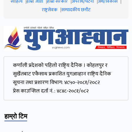
साहित्य
हाम्रो जाेडी
हाम्रो सरकार
अपराध/घटना
अर्थ/विकास
राष्ट्रसेवक
सम्पादकीय छनौट
कर्णाली प्रदेशकाे पहिलाे राष्ट्रिय दैनिक । काेहलपुर र
सुर्खेतबाट एकैसाथ प्रकाशित युगआव्हान राष्टि्य दैनिक
सूचना तथा प्रशारण विभाग: ४८५०-२०८१/२०८२
प्रेस काउन्सिल दर्ता नं. : ४८४८-२०८१/०८२
हाम्रो टिम