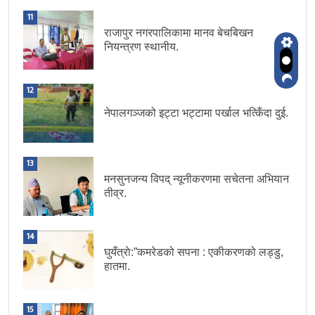
11
राजापुर नगरपालिकामा मानव बेचबिखन
नियन्त्रण स्थानीय.
12
नेपालगञ्जको इट्टा भट्टामा पर्खाल भत्किँदा दुई.
13
मनसुनजन्य विपद् न्यूनीकरणमा सचेतना अभियान
तीव्र.
14
घुयँत्राे:”कमरेडको सपना : एकीकरणको लड्डु,
हातमा.
15