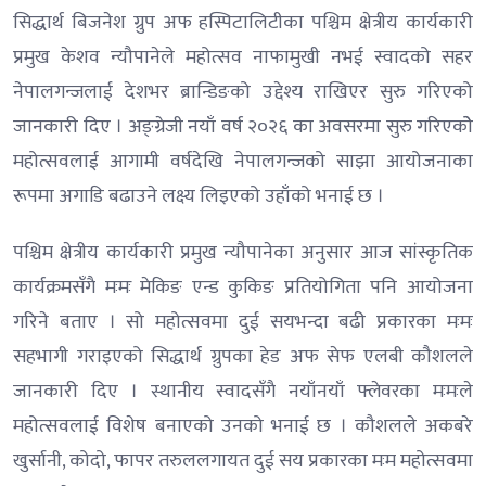
सिद्धार्थ बिजनेश ग्रुप अफ हस्पिटालिटीका पश्चिम क्षेत्रीय कार्यकारी
प्रमुख केशव न्यौपानेले महोत्सव नाफामुखी नभई स्वादको सहर
नेपालगन्जलाई देशभर ब्रान्डिङको उद्देश्य राखिएर सुरु गरिएको
जानकारी दिए । अङ्ग्रेजी नयाँ वर्ष २०२६ का अवसरमा सुरु गरिएकोे
महोत्सवलाई आगामी वर्षदेखि नेपालगन्जको साझा आयोजनाका
रूपमा अगाडि बढाउने लक्ष्य लिइएको उहाँको भनाई छ ।
पश्चिम क्षेत्रीय कार्यकारी प्रमुख न्यौपानेका अनुसार आज सांस्कृतिक
कार्यक्रमसँगै मःमः मेकिङ एन्ड कुकिङ प्रतियोगिता पनि आयोजना
गरिने बताए । सो महोत्सवमा दुई सयभन्दा बढी प्रकारका मःमः
सहभागी गराइएको सिद्धार्थ ग्रुपका हेड अफ सेफ एलबी कौशलले
जानकारी दिए । स्थानीय स्वादसँगै नयाँनयाँ फ्लेवरका मःमःले
महोत्सवलाई विशेष बनाएको उनको भनाई छ । कौशलले अकबरे
खुर्सानी, कोदो, फापर तरुललगायत दुई सय प्रकारका मःम महोत्सवमा