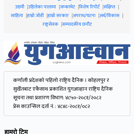
उद्यमी
उहिलेका पालामा
जम्काभेट
विशेष रिपोर्ट
संक्षिप्त
साहित्य
हाम्रो जाेडी
हाम्रो सरकार
अपराध/घटना
अर्थ/विकास
राष्ट्रसेवक
सम्पादकीय छनौट
कर्णाली प्रदेशकाे पहिलाे राष्ट्रिय दैनिक । काेहलपुर र
सुर्खेतबाट एकैसाथ प्रकाशित युगआव्हान राष्टि्य दैनिक
सूचना तथा प्रशारण विभाग: ४८५०-२०८१/२०८२
प्रेस काउन्सिल दर्ता नं. : ४८४८-२०८१/०८२
हाम्रो टिम