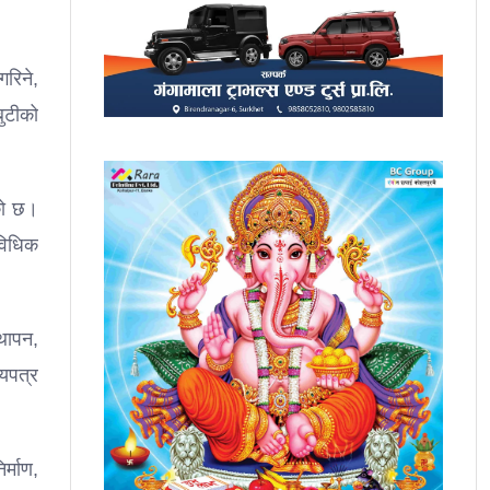
गरिने,
बुटीको
को छ।
ाविधिक
थापन,
चयपत्र
्माण,