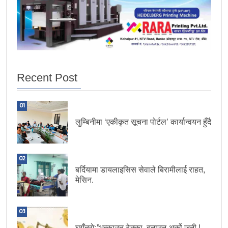
Recent Post
01
लुम्बिनीमा ‘एकीकृत सूचना पोर्टल’ कार्यान्वयन हुँदै
02
बर्दियामा डायलाइसिस सेवाले बिरामीलाई राहत,
मेसिन.
03
घुयँत्राे:”भत्काउन ठेक्का, बनाउन अर्को जुनी !.