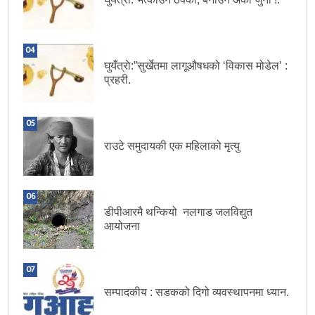
04
घुयँत्राे:”सुर्खेतमा लागूऔषधको ‘विकास मोडेल’ :
प्रहरी.
05
राउटे समुदायकी एक महिलाको मृत्यु
06
डीपीआरमै थन्कियो नलगाड जलविद्युत
आयोजना
07
सम्पादकीय : सडकको दिगो व्यवस्थापनमा ध्यान.