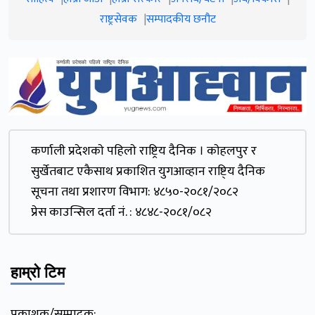
राष्ट्रसेवक
सम्पादकीय छनौट
कर्णाली प्रदेशकाे पहिलाे राष्ट्रिय दैनिक । काेहलपुर र
सुर्खेतबाट एकैसाथ प्रकाशित युगआव्हान राष्टि्य दैनिक
सूचना तथा प्रशारण विभाग: ४८५०-२०८१/२०८२
प्रेस काउन्सिल दर्ता नं. : ४८४८-२०८१/०८२
हाम्रो टिम
प्रकाशक/सम्पादक: