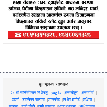
युगन्यूजका स्तम्भहरु
२४ औं बार्षिकोत्सव विशेषाङ्क
yug tv
अन्तर्राष्ट्रिय
अन्तर्वार्ता
उद्यमी
उहिलेका पालामा
जम्काभेट
विशेष रिपोर्ट
संक्षिप्त
साहित्य
हाम्रो जाेडी
हाम्रो सरकार
अपराध/घटना
अर्थ/विकास