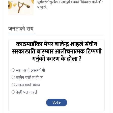
घुयँत्राे:”सुर्खेतमा लागूऔषधको ‘विकास मोडेल’ :
प्रहरी.
जनताको राय
काठमाडौंका मेयर बालेन्द्र शाहले संघीय
सरकारप्रति बारम्बार आलोचनात्मक टिप्पणी
गर्नुको कारण के होला ?
सरकार नै असहयोगी
बालेन यस्तै त हो नि
समन्वयको अभाव
केही भन्न चाहन्नँ