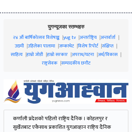
युगन्यूजका स्तम्भहरु
२४ औं बार्षिकोत्सव विशेषाङ्क
yug tv
अन्तर्राष्ट्रिय
अन्तर्वार्ता
उद्यमी
उहिलेका पालामा
जम्काभेट
विशेष रिपोर्ट
संक्षिप्त
साहित्य
हाम्रो जाेडी
हाम्रो सरकार
अपराध/घटना
अर्थ/विकास
राष्ट्रसेवक
सम्पादकीय छनौट
कर्णाली प्रदेशकाे पहिलाे राष्ट्रिय दैनिक । काेहलपुर र
सुर्खेतबाट एकैसाथ प्रकाशित युगआव्हान राष्टि्य दैनिक