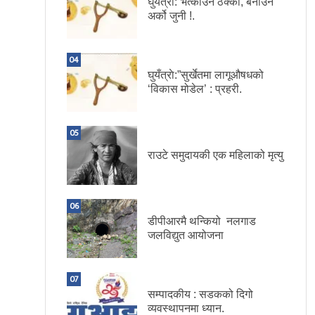
घुयँत्राे:”भत्काउन ठेक्का, बनाउन
अर्को जुनी !.
04
घुयँत्राे:”सुर्खेतमा लागूऔषधको
‘विकास मोडेल’ : प्रहरी.
05
राउटे समुदायकी एक महिलाको मृत्यु
06
डीपीआरमै थन्कियो नलगाड
जलविद्युत आयोजना
07
सम्पादकीय : सडकको दिगो
व्यवस्थापनमा ध्यान.