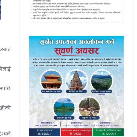
दिरबाट
रफीलाई
्यसपछि
देहीको
ेश्यले