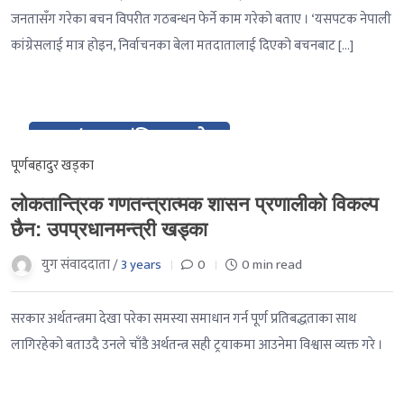
जनतासँग गरेका बचन विपरीत गठबन्धन फेर्ने काम गरेको बताए । ‘यसपटक नेपाली
कांग्रेसलाई मात्र होइन, निर्वाचनका बेला मतदातालाई दिएको बचनबाट […]
01 / २०८० मंसिर १५ गते
Dec / २०८० मंसिर १५ गते
पूर्णबहादुर खड्का
लोकतान्त्रिक गणतन्त्रात्मक शासन प्रणालीको विकल्प
छैन: उपप्रधानमन्त्री खड्का
युग संवाददाता /
3 years
0
0 min read
सरकार अर्थतन्त्रमा देखा परेका समस्या समाधान गर्न पूर्ण प्रतिबद्धताका साथ
लागिरहेको बताउदै उनले चाँडै अर्थतन्त्र सही ट्रयाकमा आउनेमा विश्वास व्यक्त गरे ।