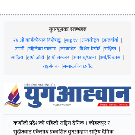
युगन्यूजका स्तम्भहरु
२४ औं बार्षिकोत्सव विशेषाङ्क
yug tv
अन्तर्राष्ट्रिय
अन्तर्वार्ता
उद्यमी
उहिलेका पालामा
जम्काभेट
विशेष रिपोर्ट
संक्षिप्त
साहित्य
हाम्रो जाेडी
हाम्रो सरकार
अपराध/घटना
अर्थ/विकास
राष्ट्रसेवक
सम्पादकीय छनौट
कर्णाली प्रदेशकाे पहिलाे राष्ट्रिय दैनिक । काेहलपुर र
सुर्खेतबाट एकैसाथ प्रकाशित युगआव्हान राष्टि्य दैनिक