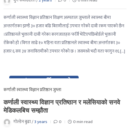
युग संवाददाता /
2 years
0
0 min read
कर्णाली स्वास्थ्य विज्ञान प्रतिष्ठान शिक्षण अस्पताल जुम्लाले स्वास्थ्य बीमा
अन्तरर्गतका झण्डै ३० हजार बढि बिरामीलाई उपचार गरेको दावी रकम पाएको छैन
।प्रतिष्ठानले भुक्तानी दावी गरेका कागजातहरु फर्जि भेटिएपछिबोर्डले भुक्तानी
रोकेको हो ।विगत साढे १० महिना यता प्रतिष्ठानले स्वास्थ्य बीमा अन्तर्गतका ३०
हजार ६ सय ३४ जनाविरामीको उपचार गरेको छ । जसमध्ये भदौ यता फागुन १६ […]
01 / २०८० कार्तिक १५ गते
Nov / २०८० कार्तिक १५ गते
कर्णाली स्वास्थ्य विज्ञान प्रतिष्ठान जुम्ला
कर्णाली स्वास्थ्य विज्ञान प्रतिष्ठान र मलेसियाको सनवे
मेडिकलबिच सम्झौता
गाेल्डेन बुढा /
3 years
0
0 min read