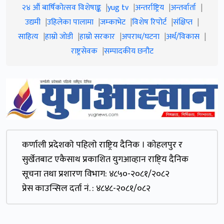
२४ औं बार्षिकोत्सव विशेषाङ्क
yug tv
अन्तर्राष्ट्रिय
अन्तर्वार्ता
उद्यमी
उहिलेका पालामा
जम्काभेट
विशेष रिपोर्ट
संक्षिप्त
साहित्य
हाम्रो जाेडी
हाम्रो सरकार
अपराध/घटना
अर्थ/विकास
राष्ट्रसेवक
सम्पादकीय छनौट
कर्णाली प्रदेशकाे पहिलाे राष्ट्रिय दैनिक । काेहलपुर र
सुर्खेतबाट एकैसाथ प्रकाशित युगआव्हान राष्टि्य दैनिक
सूचना तथा प्रशारण विभाग: ४८५०-२०८१/२०८२
प्रेस काउन्सिल दर्ता नं. : ४८४८-२०८१/०८२