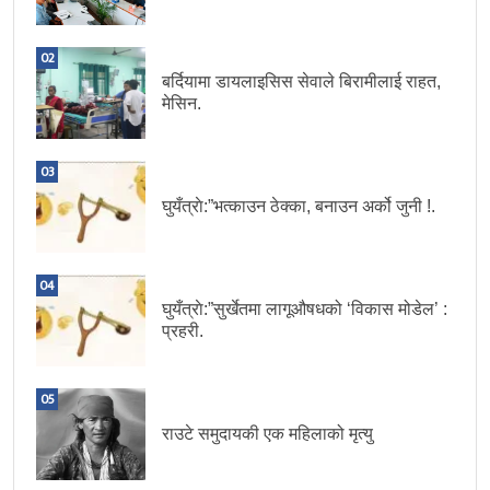
02
बर्दियामा डायलाइसिस सेवाले बिरामीलाई राहत,
मेसिन.
03
घुयँत्राे:”भत्काउन ठेक्का, बनाउन अर्को जुनी !.
04
घुयँत्राे:”सुर्खेतमा लागूऔषधको ‘विकास मोडेल’ :
प्रहरी.
05
राउटे समुदायकी एक महिलाको मृत्यु