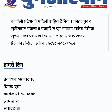
कर्णाली प्रदेशकाे पहिलाे राष्ट्रिय दैनिक । काेहलपुर र
सुर्खेतबाट एकैसाथ प्रकाशित युगआव्हान राष्टि्य दैनिक
सूचना तथा प्रशारण विभाग: ४८५०-२०८१/२०८२
प्रेस काउन्सिल दर्ता नं. : ४८४८-२०८१/०८२
हाम्रो टिम
प्रकाशक/सम्पादक:
दिपक बुढा
कार्यकारी सम्पादक:
ओम शाही
संवाददाता: