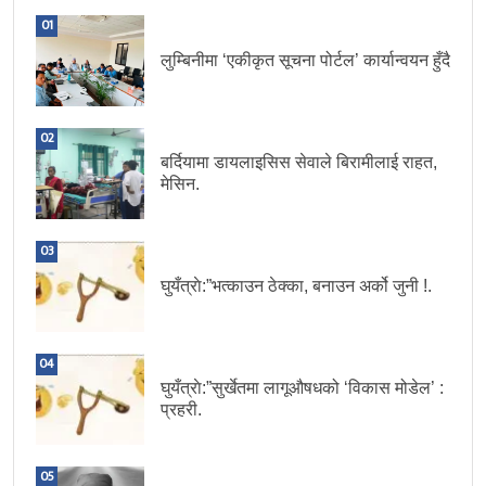
01
लुम्बिनीमा ‘एकीकृत सूचना पोर्टल’ कार्यान्वयन हुँदै
02
बर्दियामा डायलाइसिस सेवाले बिरामीलाई राहत,
मेसिन.
03
घुयँत्राे:”भत्काउन ठेक्का, बनाउन अर्को जुनी !.
04
घुयँत्राे:”सुर्खेतमा लागूऔषधको ‘विकास मोडेल’ :
प्रहरी.
05