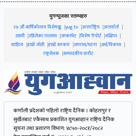
युगन्यूजका स्तम्भहरु
२४ औं बार्षिकोत्सव विशेषाङ्क
yug tv
अन्तर्राष्ट्रिय
अन्तर्वार्ता
उद्यमी
उहिलेका पालामा
जम्काभेट
विशेष रिपोर्ट
संक्षिप्त
साहित्य
हाम्रो जाेडी
हाम्रो सरकार
अपराध/घटना
अर्थ/विकास
राष्ट्रसेवक
सम्पादकीय छनौट
कर्णाली प्रदेशकाे पहिलाे राष्ट्रिय दैनिक । काेहलपुर र
सुर्खेतबाट एकैसाथ प्रकाशित युगआव्हान राष्टि्य दैनिक
सूचना तथा प्रशारण विभाग: ४८५०-२०८१/२०८२