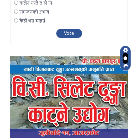
बालेन यस्तै त हो नि
समन्वयको अभाव
केही भन्न चाहन्नँ