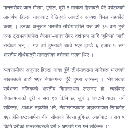
मानसरोवर जान मौसम, भूगोल, दूरी र खर्चका हिसाबले धेरै पर्यटकको
आकर्षण हिल्सा नाकाबाट देखिएको आक्टोन अध्यक्ष विमल नहर्कीले
बताए । उनका अनुसार भारतीय तीर्थयात्रीले यस वर्ष ३५ वटा टुर्स
एण्ड ट्राभल्समार्फत कैलाश–मानसरोवर दर्शनका लागि ‘बुकिङ’ जारी
राखेका छन् । गत वर्ष हुम्लाको बाटो भएर झण्डै ६ हजार ५ सय
भारतीय तीर्थयात्री मानसरोवर दर्शनमा गएका थिए ।
व्यवसायीका अनुसार हिल्सा नाका हुँदै तीर्थयात्रामा जानेहरू भारतको
नखनउको बाटो भएर नेपालगन्ज हुँदै हुम्ला जान्छन् । ‘नेपालबाट
सबैभन्दा नजिकको भारतीय विमानस्थल लखनउ हो, त्यहाँबाट
नेपालगन्जको दूरी १ सय ९० किमि छ, जुन ३ घण्टामै यात्रा गर्न
सकिन्छ,’ अध्यक्ष नहर्कीले भने, ‘नेपालगन्जबाट जहाजमार्फत सिमकोट
गएर हेलिकप्टरमार्फत चीन सीमाको हिल्सा पुगिन्छ, त्यहाँबाट १ सय ५
किमि दूरीको मानसरोवरको दूरी ४ घण्टामै पुरा गर्न सकिन्छ ।’