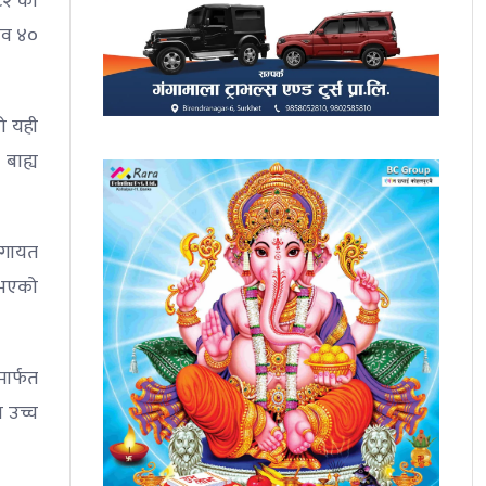
८२ को
लव ४०
को यही
 बाह्य
लगायत
 भएको
ार्फत
ा उच्च