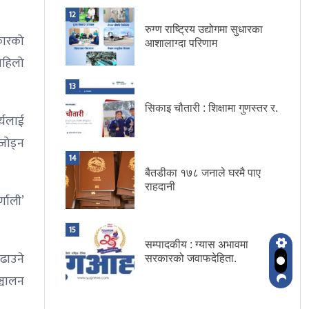
12
रुग्ण राष्ट्रिय उद्योगमा सुधारका
कारको
आशालाग्दा परिणाम
पहिलो
13
सिकाइ चौतारी : शिक्षामा गुणस्तर र.
र्यलाई
जोड्न
14
बैतडीका १७८ जनाले घरमै पाए
राहदानी
्णाली’
15
सम्पादकीय : ग्यास अभावमा
ढाउने
सरकारको जवाफदेहिता.
ञ्चालन