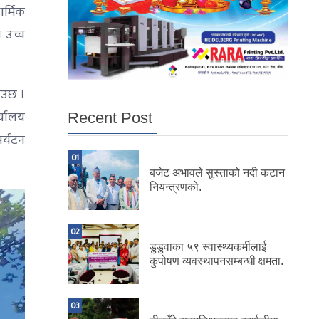
ार्मिक
े उच्च
खाउछ ।
र्यालय
Recent Post
र्यटन
01
बजेट अभावले सुस्ताको नदी कटान
नियन्त्रणको.
02
डुडुवाका ५९ स्वास्थ्यकर्मीलाई
कुपोषण व्यवस्थापनसम्बन्धी क्षमता.
03