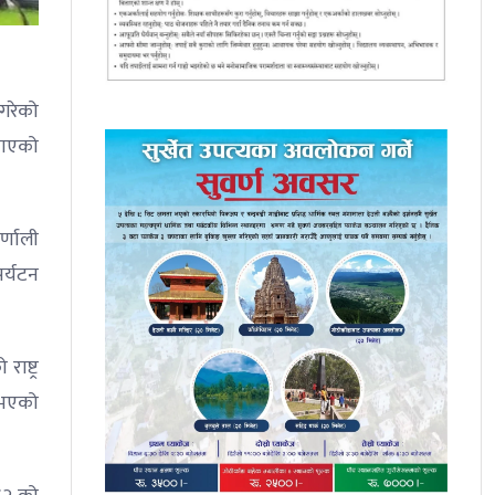
 गरेको
खाएको
्णाली
र्यटन
ष्ट्र
 भएको