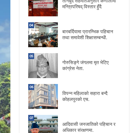
तीनबुँदे सहमतिअनुसार कर्णालीमा
मन्त्रिपरिषद् विस्तार हुँदै
04
बारबर्दियामा प्रारम्भिक पहिचान
तथा समावेशी शिक्षासम्बन्धी.
05
गोरुसिङ्गे जंगलमा मृत भेटिए
कांग्रेस नेता.
06
विपन्न महिलाको सहारा बन्दै
कोहलपुरको एच.
07
आदिवासी जनजातिको पहिचान र
अधिकार संरक्षणमा.