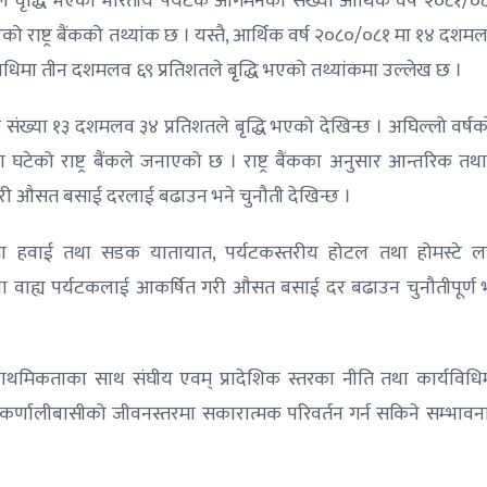
 वृद्धि भएको भारतीय पर्यटक आगमनको संख्या आर्थिक वर्ष २०८१/०
राष्ट्र बैंकको तथ्यांक छ । यस्तै, आर्थिक वर्ष २०८०/०८१ मा १४ दशम
वधिमा तीन दशमलव ६९ प्रतिशतले बृृद्धि भएको तथ्यांकमा उल्लेख छ ।
ो संख्या १३ दशमलव ३४ प्रतिशतले बृद्धि भएको देखिन्छ । अघिल्लो वर्ष
टेको राष्ट्र बैंकले जनाएको छ । राष्ट्र बैंकका अनुसार आन्तरिक तथा
गरी औसत बसाई दरलाई बढाउन भने चुनौती देखिन्छ ।
पमा हवाई तथा सडक यातायात, पर्यटकस्तरीय होटल तथा होमस्टे 
तथा वाह्य पर्यटकलाई आकर्षित गरी औसत बसाई दर बढाउन चुनौतीपूर्ण
प्राथमिकताका साथ संघीय एवम् प्रादेशिक स्तरका नीति तथा कार्यविधिम
र कर्णालीबासीको जीवनस्तरमा सकारात्मक परिवर्तन गर्न सकिने सम्भावन