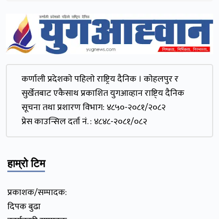
कर्णाली प्रदेशकाे पहिलाे राष्ट्रिय दैनिक । काेहलपुर र
सुर्खेतबाट एकैसाथ प्रकाशित युगआव्हान राष्टि्य दैनिक
सूचना तथा प्रशारण विभाग: ४८५०-२०८१/२०८२
प्रेस काउन्सिल दर्ता नं. : ४८४८-२०८१/०८२
हाम्रो टिम
प्रकाशक/सम्पादक:
दिपक बुढा