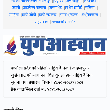
२४ औं बार्षिकोत्सव विशेषाङ्क
yug tv
अन्तर्राष्ट्रिय
अन्तर्वार्ता
उद्यमी
उहिलेका पालामा
जम्काभेट
विशेष रिपोर्ट
संक्षिप्त
साहित्य
हाम्रो जाेडी
हाम्रो सरकार
अपराध/घटना
अर्थ/विकास
राष्ट्रसेवक
सम्पादकीय छनौट
कर्णाली प्रदेशकाे पहिलाे राष्ट्रिय दैनिक । काेहलपुर र
सुर्खेतबाट एकैसाथ प्रकाशित युगआव्हान राष्टि्य दैनिक
सूचना तथा प्रशारण विभाग: ४८५०-२०८१/२०८२
प्रेस काउन्सिल दर्ता नं. : ४८४८-२०८१/०८२