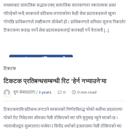
माध्यमबाट सामाजिक सद्भाव एवम् सामाजिक वातावरणमा नकारात्मक असर
परिरहेको भन्दै सरकारले प्रतिबन्ध लगाएकोमा केही सेवा प्रदायकहरूले खुला
गरेपछि प्राधिकरणले स्पष्टीकरण सोधेको हो । प्राधिकरणले शनिवार सूचना निकालेर
टिकटकमा कडाइ नगर्ने सेवा प्रदायकहरूलाई कारबाही गर्ने चेतावनी […]
05 / २०८० मंसिर १९ गते
Dec / २०८० मंसिर १९ गते
टिकटक
टिकटक प्रतिबन्धसम्बन्धी रिट ‘हेर्न नभ्याउने’मा
युग संवाददाता /
3 years
0
0 min read
टिकटकमाथि प्रतिबन्ध लगाउने सरकारको निर्णयविरुद्ध परेको सर्वोच्च अदालतमा
परेको रिट निवेदनमा सोमवार पेसी तोकिएको भए पनि सुनुवाइ नहुने भएको छ ।
न्यायाधीशद्वय सुस्मालता माथेमा र विनोद शर्माको इजलासमा पेसी तोकिएको भए