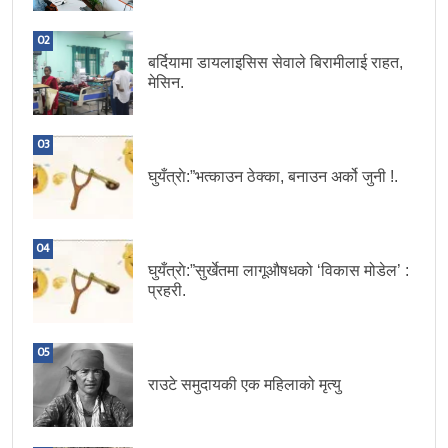
02
बर्दियामा डायलाइसिस सेवाले बिरामीलाई राहत,
मेसिन.
03
घुयँत्राे:”भत्काउन ठेक्का, बनाउन अर्को जुनी !.
04
घुयँत्राे:”सुर्खेतमा लागूऔषधको ‘विकास मोडेल’ :
प्रहरी.
05
राउटे समुदायकी एक महिलाको मृत्यु