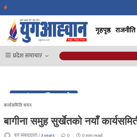
गृहपृष्ठ
राजनीति
प्रदेश समाचार
09 / २०८० मंसिर २३ गते
Dec / २०८० मंसिर २३ गते
कार्यसमिति चयन
बागीना समुह सुर्खेतको नयाँ कार्यसम
युग संवाददाता /
3 years
0
0 min read