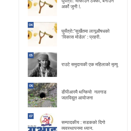
घुयँत्राे:”भत्काउन ठेक्का, बनाउन
अर्को जुनी !.
04
घुयँत्राे:”सुर्खेतमा लागूऔषधको
‘विकास मोडेल’ : प्रहरी.
05
राउटे समुदायकी एक महिलाको मृत्यु
06
डीपीआरमै थन्कियो नलगाड
जलविद्युत आयोजना
07
सम्पादकीय : सडकको दिगो
व्यवस्थापनमा ध्यान.